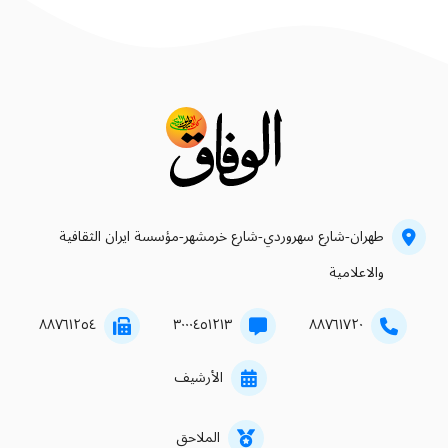
طهران-شارع سهروردي-شارع خرمشهر-مؤسسة ايران الثقافية
والاعلامية
۸۸۷٦۱۲٥٤
۳۰۰۰٤٥۱۲۱۳
۸۸۷٦۱۷۲۰
الأرشيف
الملاحق