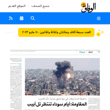
جميع الصحف
الموقع القديم
العدد سبعة آلاف ومائتان وثلاثة وثلاثون - ١١ مايو ٢٠٢٣