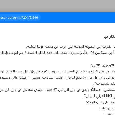
كاراتيه
 الكاراتيه في البطولة الدولية التي جرت في مدينة قونيا التركية.
ن وواحد - ١٤ مارس ٢٠٢٣
ايرانيين كالاتي:
رضا اكبري في وزن اقل من 84 كغم للرجال”.
الميداليات الفضية: «امير مهدي زاده في وزن اقل من 67 كغم للرجال، زينب السادات حسيني – 
اتا الفرقي للرجال”.
ها على الميداليات: