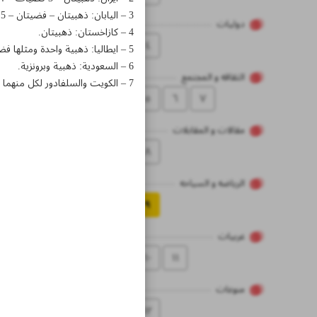
3 – اليابان: ذهبيتان – فضيتان – 5 برونزيات.
دولیات
4 – كازاخستان: ذهبيتان.
٤
5 – ايطاليا: ذهبية واحدة ومثلها فضية.
6 – السعودية: ذهبية وبرونزية.
الثقاقه و المجتمع
7 – الكويت والسلفادور لكل منهما ذهبية واحدة.
٥
٦
۷
مقالات و المقابلات
۸
الریاضه و السیاحه
۹
عربیات
۱۰
۱۱
منوعات
۱۲