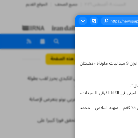
السبت، ٠٨ أغسطس ٢٠٢٦
جميع الصحف
الموقع القديم
مواضيع هذه الصفحة
وشارك في هذه البطولة 136 رياضياً ورياضية من 76 بلداً، واستمرت منافسات هذه البطولة لمدة 3 ايام انتهت بإحراز ايران 9 ميداليات ملونة؛ «ذهبيتان
منتخب ايران للكبدي يحرز لقب بطولة
نوروز الدولية
مليكا عزتي وسبيده اميني في الكاتا الفرقي للسيدات،
الحارس المغربي بونو يتعرض لإصابة
خطيرة
الميداليات البرونزية: «حميدرضا اسماعيلي – عبدالله ولدي في وزن اقل من 67 كغم – مهدي شه غل في وزن اقل من 75 كغم – سهند اسلامي – محمد
سلة بيروت تحقق فوزا كبيرا على
المريميين