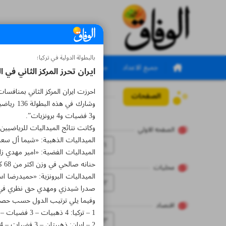
بالبطولة الدولية في تركيا؛
جميع الاعداد
جميع الملاحق
ايران تحرز المركز الثاني في ال
احرزت ايران المركز الثاني بمنافسات
الصفحات
العدد سبعة آلاف ومائتا
و3 فضيات و4 برونزيات”.
وكانت نتائج الميداليات للرياضيين ال
الصفحه الاولي
الميداليات الذهبية: «شيما أل سعدي في وزن اكثر من 68 كغم للسيدات، علي
۱
حنانه صالحي في وزن اكثر من 68 كغم للسيدات”.
محلیات
۲
صدرا شيدزي ومهدي حق نظري في الك
وفيما يلي ترتيب الدول حسب حصول
اقتصاد
1 – تركيا: 4 ذهبيات – 3 فضيات – 6 برونزيات.
۳
2 – ايران: ذهبيتان – 3 فضيات – 4 برونزيات.