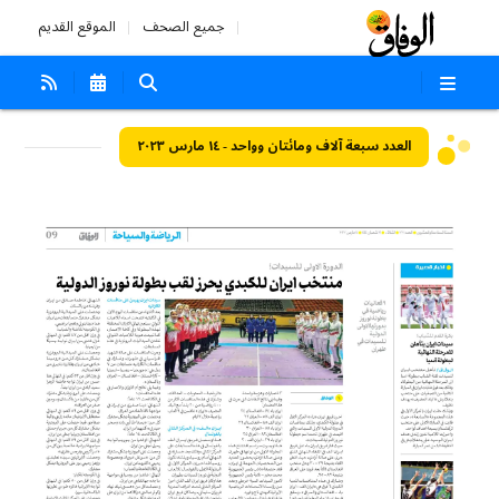
جميع الصحف
الموقع القديم
العدد سبعة آلاف ومائتان وواحد - ١٤ مارس ٢٠٢٣