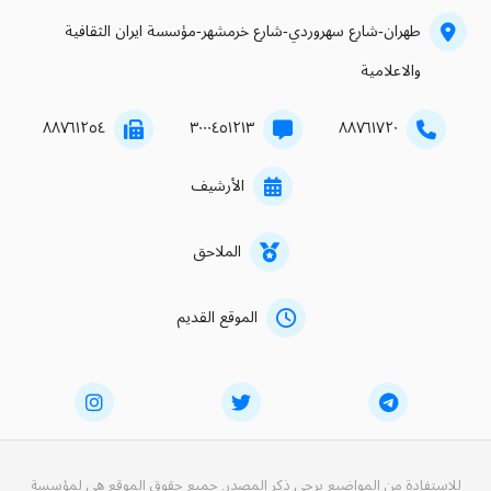
طهران-شارع سهروردي-شارع خرمشهر-مؤسسة ايران الثقافية
والاعلامية
۸۸۷٦۱۲٥٤
۳۰۰۰٤٥۱۲۱۳
۸۸۷٦۱۷۲۰
الأرشيف
الملاحق
الموقع القديم
للاستفادة من المواضيع يرجى ذكر المصدر. جميع حقوق الموقع هي لمؤسسة