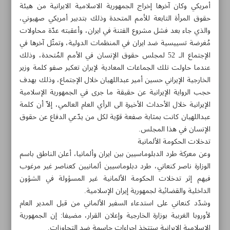
أمريكي وكان آخرها إخراج الجمهورية الاسلامية الايرانية من هيئة
حقوق المرأة التابعة للأمم المتحدة وذلك بتدبير أمريكي صهيوني،
والذي جاء بعد فشل مشروع الفتنة في ايران، وأعقبته عدّة محاولات
مُغرضة تسييسية ضد ايران في المنظمات الدولية، وتمثّل آخرها في
الإجتماع الـ 52 لمجلس حقوق الإنسان في الأمم المُتحدة، وذلك
عندما حاولت تلك الجماعات المعادية لإيران تعكير صفو كلمة وزير
الخارجية الإيراني حسين أمير عبداللهيان خلال الإجتماع، وذلك بهدف
طهران-شارع سهروردي-شارع خرمشهر-مؤسسة ايران الثقافية
حجب الرواية الإيرانية عن حقيقة ما جرى في الجمهورية الإسلامية
الإيرانية خلال الأحداث الأخيرة الى الرأي العام العالمي، إلاّ أن كلمة
والاعلامية
عبداللهيان كانت بمثابة صفعة قوّية لكل من يدّعي الدفاع عن حقوق
الإنسان في هذا المجلس.
۸۸۷٦۱۲٥٤
۳۰۰۰٤٥۱۲۱۳
۸۸۷٦۱۷۲۰
تدخلات الحكومة الألمانية
وعن معركة طرد الدبلوماسيين بين ايران وألمانيا، أعلن الناطق باسم
الأرشيف
الوزارة ناصر كنعاني، طرد دبلوماسيين ألمانيين كعناصر غير مرغوب
فيهم إثر تدخلات الحكومة الألمانية غير المسؤولة في الشؤون
الملاحق
الداخلية والقضائية لجمهورية إيران الإسلامية.
وشدّد كنعاني على استدعاء السفير الألماني من قبل المدير العام
لأوروبا الغربية بوزارة الخارجية وإعلان القرار، مضيفا: إن الجمهورية
الموقع القديم
الإسلامية الإيرانية ستتخذ إجراءات حاسمة ضد التجاوزات.