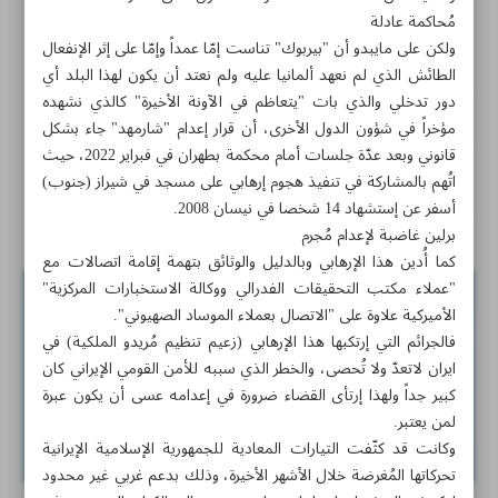
وأفغانستان وأوكرانياايران تدعو الأمم المتحدة لدور أكبر في
مُحاكمة عادلة
سوريا واليمن وأفغانستان وأوكرانيا
ولكن على مايبدو أن "بيربوك" تناست إمّا عمداً وإمّا على إثر الإنفعال
الطائش الذي لم نعهد ألمانيا عليه ولم نعتد أن يكون لهذا البلد أي
إختتام مناورات «المدافعون عن سماء الولاية 1401»
دور تدخلي والذي بات "يتعاظم في الآونة الأخيرة" كالذي نشهده
مؤخراً في شؤون الدول الأخرى، أن قرار إعدام "شارمهد" جاء بشكل
البحرية تخطط لمناورات بمشاركة الدول المطلة على المحيط
قانوني وبعد عدّة جلسات أمام محكمة بطهران في فبراير 2022، حيث
الهندي
اتُهم بالمشاركة في تنفيذ هجوم إرهابي على مسجد في شيراز (جنوب)
أسفر عن إستشهاد 14 شخصا في نيسان 2008.
أخبار قصيرة
برلين غاضبة لإعدام مُجرم
كما أُدين هذا الإرهابي وبالدليل والوثائق بتهمة إقامة اتصالات مع
"عملاء مكتب التحقيقات الفدرالي ووكالة الاستخبارات المركزية"
الأميركية علاوة على "الاتصال بعملاء الموساد الصهيوني".
فالجرائم التي إرتكبها هذا الإرهابي (زعيم تنظيم مُريدو الملكية) في
ايران لاتعدّ ولا تُحصى، والخطر الذي سببه للأمن القومي الإيراني كان
كبير جداً ولهذا إرتأى القضاء ضرورة في إعدامه عسى أن يكون عبرة
لمن يعتبر.
وكانت قد كثّفت التيارات المعادية للجمهورية الإسلامية الإيرانية
تحركاتها المُغرضة خلال الأشهر الأخيرة، وذلك بدعم غربي غير محدود