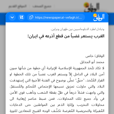
جميع الصحف
الموقع القديم
وتبادل لطرد الدبلوماسيين بين طهران وبرلين..
العدد سبعة آلاف ومائة وثلاثة وتسعون - ٠٢ مارس ٢٠٢٣
الغرب يستعر غضباً من قطع أذرعه في ايران!
الوفاق/ خاص
محمد أبو الجدايل
لا تكاد تتّخذ الجمهورية الإسلامية الإيرانية أي خطوة من شأنها صون
أمن البلاد في الداخل إلاّ ويستعر الغرب غضباً من تلك الخطوة او
القرار المُتّخذ، "حنقٌ" تجلّى بوضوح في الفتنة الأخيرة التي إستهدفت
البلاد والتي حاولت تمزيق نسيجها الإجتماعي المُحكم والمُستقرّ،
والتي واجهت فشلاً ذريعاً في ظلّ يقظة الشعب وتأهب قوى الأمن
في وأد جميع تلك المحاولات، فمن ضبط عناصر إرهابية الى
محاولات التخريب وإثارة الذعر بين المواطنين حتى الدعايات
المُفبركة والتحريضية المُغرضة تكشّف الوجه القبيح للمعادين للثورة