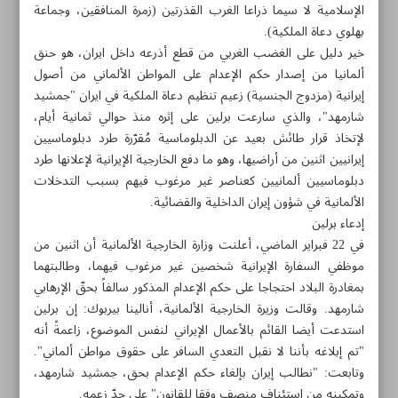
الإسلامية لا سيما ذراعا الغرب القذرتين (زمرة المنافقين، وجماعة
بهلوي دعاة الملكية).
خير دليل على الغضب الغربي من قطع أذرعه داخل ايران، هو حنق
ألمانيا من إصدار حكم الإعدام على المواطن الألماني من أصول
إيرانية (مزدوج الجنسية) زعيم تنظيم دعاة الملكية في ايران "جمشيد
شارمهد"، والذي سارعت برلين على إثره منذ حوالي ثمانية أيام،
لإتخاذ قرار طائش بعيد عن الدبلوماسية مُقرّرة طرد دبلوماسيين
إيرانيين اثنين من أراضيها، وهو ما دفع الخارجية الإيرانية لإعلانها طرد
دبلوماسيين ألمانيين كعناصر غير مرغوب فيهم بسبب التدخلات
الألمانية في شؤون إيران الداخلية والقضائية.
إدعاء برلين
في 22 فبراير الماضي، أعلنت وزارة الخارجية الألمانية أن اثنين من
موظفي السفارة الإيرانية شخصين غير مرغوب فيهما، وطالبتهما
بمغادرة البلاد احتجاجا على حكم الإعدام المذكور سالفاً بحقّ الإرهابي
مواضيع هذه الصفحة
شارمهد. وقالت وزيرة الخارجية الألمانية، أنالينا بيربوك: إن برلين
استدعت أيضا القائم بالأعمال الإيراني لنفس الموضوع، زاعمةً أنه
الغرب يستعر غضباً من قطع أذرعه في ايران!
"تم إبلاغه بأننا لا نقبل التعدي السافر على حقوق مواطن ألماني".
وتابعت: "نطالب إيران بإلغاء حكم الإعدام بحق، جمشيد شارمهد،
ايران تدعو الأمم المتحدة لدور أكبر في سوريا واليمن
وتمكينه من استئناف منصف وفقا للقانون" على حدّ زعمه.