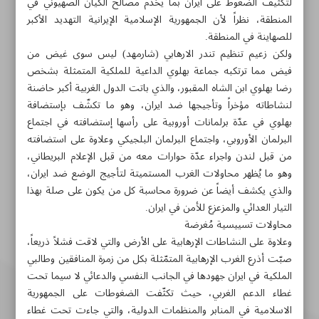
لتكثيف الضغوط على ايران بما يخدم مصالح الكيان الصهيوني في
المنطقة، نظراً لأن الجمهورية الإسلامية الإيرانية التهديد الأكبر
للصهاينة في المنطقة.
ولكن زعيم تنظيم تندر الارهابي (شارمهد) ليس سوى غيض من
فيض مما ترتكبه جماعة بهلوي الداعية للملكية المتمثلة بشخص
رضا بهلوي ابن الشاه المقبور، والذي باتت الدول الغربية أكبر حاضنة
لنشاطاته مؤخراً وتأجيجها ضد ايران، وهو ما تكشّف بإستضافة
بهلوي في عدّة برلمانات أوروبية على رأسها إستضافته في اجتماع
البرلمان الأوروبي، واجتماع البرلمان البلجيكي وعلاوة على استضافته
من قبل لندن واجراء عدّة حوارات معه من قبل الإعلام البريطاني،
وهو ما يُظهر محاولات الغرب المستميتة لتأجيج الوضع ضد ايران،
والذي يكشف أيضاً عن ضرورة محاسبة كل من يكون على صلة بهذا
التيار العدائي والمزعزع للأمن في ايران.
محاولات تسييسية مُغرضة
وعلاوة على النشاطات الإرهابية على الأرض والتي لاقت فشلاً ذريعاً،
صبّت أذرع الغرب الإرهابية المتمّثلة بكل من زمرة المنافقين وطالبي
الملكية في ايران جهودها في الجانب النفسي والدعائي لا سيما تحت
غطاء الدعم الغربي، حيث تكثّفت الضغوطات على الجمهورية
الاسلامية في المنابر والمنظمات الدولية، والتي جاءت تحت غطاء