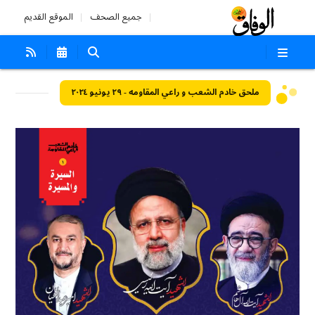
جميع الصحف
الموقع القديم
ملحق خادم الشعب و راعي المقاومه - ٢٩ يونيو ٢٠٢٤