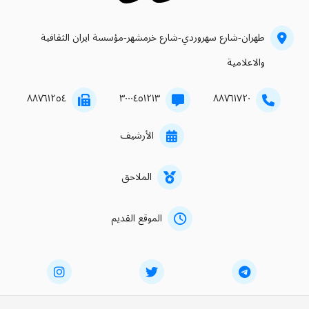
طهران-شارع سهروردي-شارع خرمشهر-مؤسسة ايران الثقافية
والاعلامية
۸۸۷٦۱۲٥٤
۳۰۰۰٤٥۱۲۱۳
۸۸۷٦۱۷۲۰
الأرشيف
الملاحق
الموقع القديم