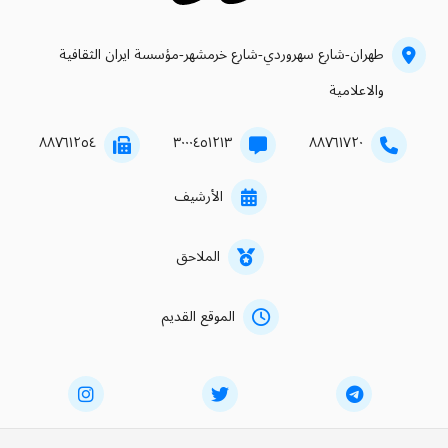
طهران-شارع سهروردي-شارع خرمشهر-مؤسسة ايران الثقافية
والاعلامية
۸۸۷٦۱۲٥٤
۳۰۰۰٤٥۱۲۱۳
۸۸۷٦۱۷۲۰
الأرشيف
الملاحق
الموقع القديم