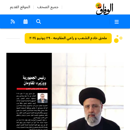
جميع الصحف
الموقع القديم
ملحق خادم الشعب و راعي المقاومه - ٢٩ يونيو ٢٠٢٤