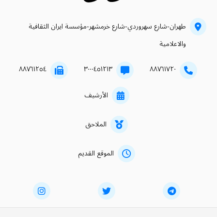
طهران-شارع سهروردي-شارع خرمشهر-مؤسسة ايران الثقافية
والاعلامية
۸۸۷٦۱۲٥٤
۳۰۰۰٤٥۱۲۱۳
۸۸۷٦۱۷۲۰
الأرشيف
الملاحق
الموقع القديم