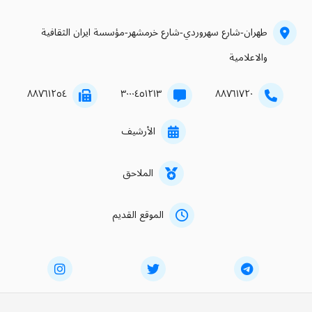
طهران-شارع سهروردي-شارع خرمشهر-مؤسسة ايران الثقافية
والاعلامية
۸۸۷٦۱۲٥٤
۳۰۰۰٤٥۱۲۱۳
۸۸۷٦۱۷۲۰
الأرشيف
الملاحق
الموقع القديم