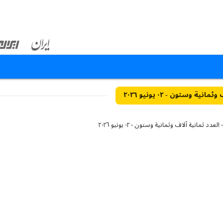
نية وستون - ٠٢ يونيو ٢٠٢٦