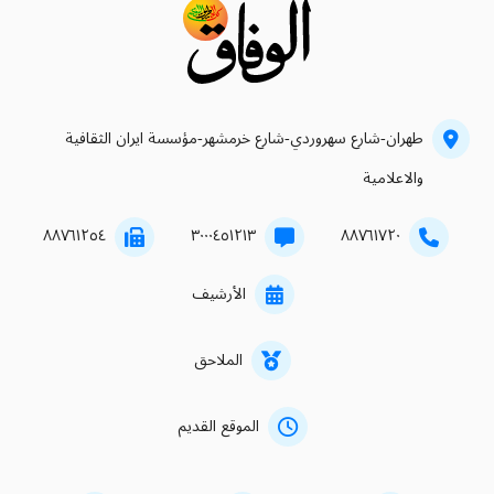
طهران-شارع سهروردي-شارع خرمشهر-مؤسسة ايران الثقافية
والاعلامية
۸۸۷٦۱۲٥٤
۳۰۰۰٤٥۱۲۱۳
۸۸۷٦۱۷۲۰
الأرشيف
الملاحق
الموقع القديم