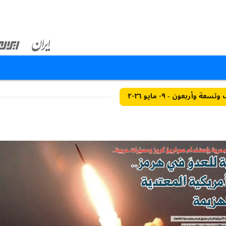
ة وأربعون - ٠٩ مايو ٢٠٢٦