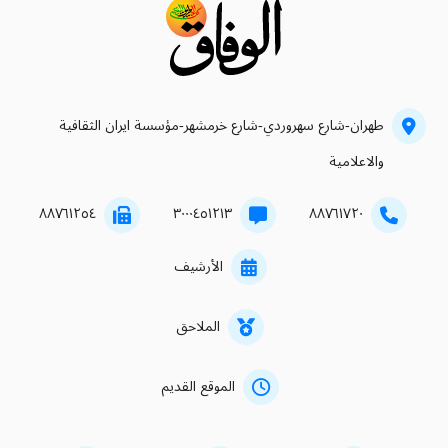
طهران-شارع سهروردي-شارع خرمشهر-مؤسسة ايران الثقافية
والاعلامية
۸۸۷٦۱۲٥٤
۳۰۰۰٤٥۱۲۱۳
۸۸۷٦۱۷۲۰
الأرشيف
الملاحق
الموقع القديم