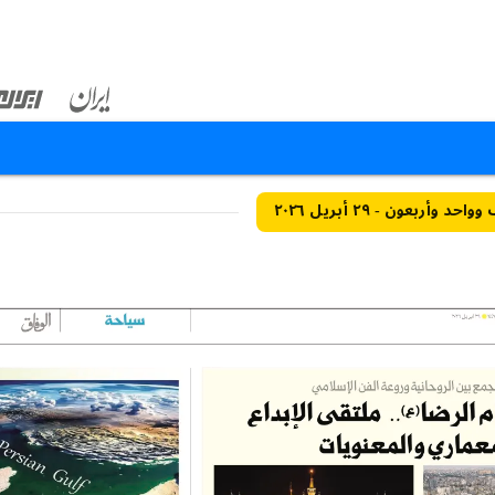
 وأربعون - ٢٩ أبريل ٢٠٢٦