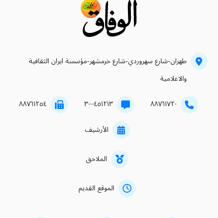
طهران-شارع سهروردي-شارع خرمشهر-مؤسسة ايران الثقافية
والاعلامية
۸۸۷٦۱۲٥٤
۳۰۰۰٤٥۱۲۱۳
۸۸۷٦۱۷۲۰
الأرشيف
الملاحق
الموقع القديم