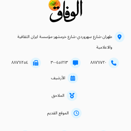
طهران-شارع سهروردي-شارع خرمشهر-مؤسسة ايران الثقافية
والاعلامية
۸۸۷٦۱۲٥٤
۳۰۰۰٤٥۱۲۱۳
۸۸۷٦۱۷۲۰
الأرشيف
الملاحق
الموقع القديم