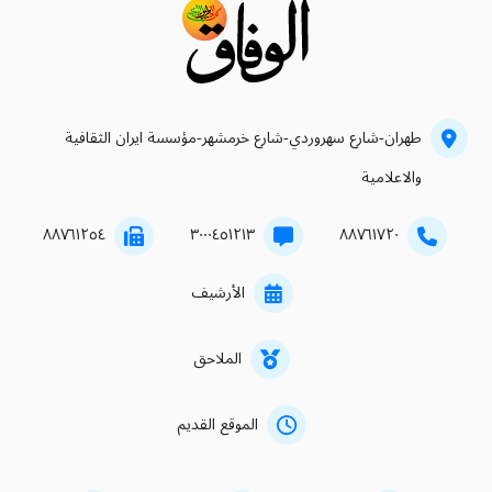
طهران-شارع سهروردي-شارع خرمشهر-مؤسسة ايران الثقافية
والاعلامية
۸۸۷٦۱۲٥٤
۳۰۰۰٤٥۱۲۱۳
۸۸۷٦۱۷۲۰
الأرشيف
الملاحق
الموقع القديم