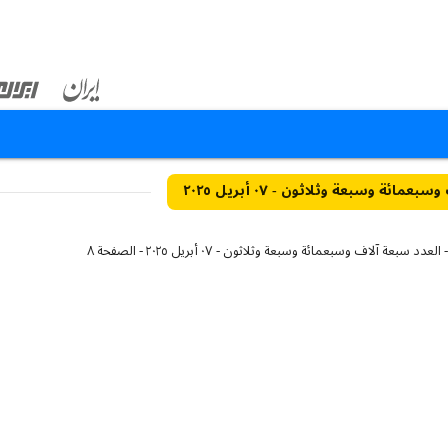
مائة وسبعة وثلاثون - ٠٧ أبريل ٢٠٢٥