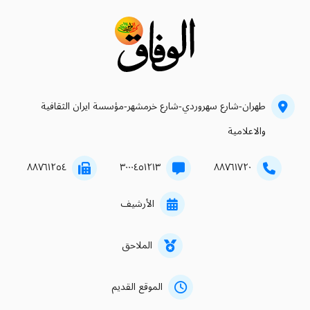
طهران-شارع سهروردي-شارع خرمشهر-مؤسسة ايران الثقافية
والاعلامية
۸۸۷٦۱۲٥٤
۳۰۰۰٤٥۱۲۱۳
۸۸۷٦۱۷۲۰
الأرشيف
الملاحق
الموقع القديم