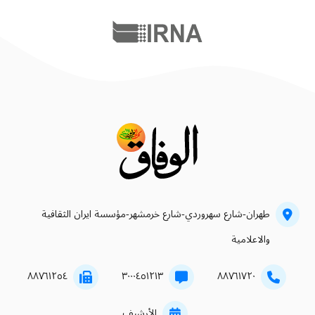
طهران-شارع سهروردي-شارع خرمشهر-مؤسسة ايران الثقافية
والاعلامية
۸۸۷٦۱۲٥٤
۳۰۰۰٤٥۱۲۱۳
۸۸۷٦۱۷۲۰
الأرشيف