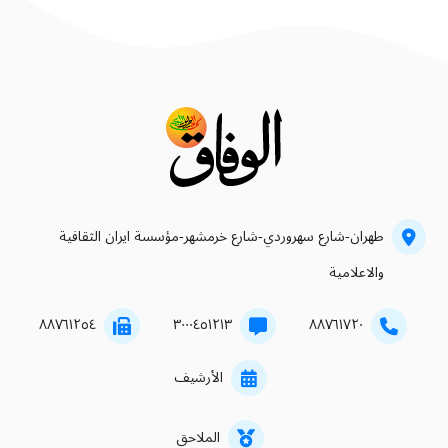
طهران-شارع سهروردي-شارع خرمشهر-مؤسسة ايران الثقافية
والاعلامية
۸۸۷٦۱۲٥٤
۳۰۰۰٤٥۱۲۱۳
۸۸۷٦۱۷۲۰
الأرشيف
الملاحق