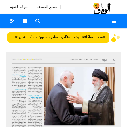
جميع الصحف
الموقع القديم
العدد سبعة آلاف وخمسمائة وسبعة وخمسون - ٠١ أغسطس ٢٠٢٤