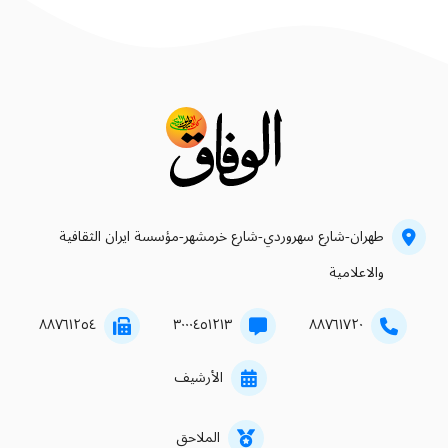
طهران-شارع سهروردي-شارع خرمشهر-مؤسسة ايران الثقافية
والاعلامية
۸۸۷٦۱۲٥٤
۳۰۰۰٤٥۱۲۱۳
۸۸۷٦۱۷۲۰
الأرشيف
الملاحق