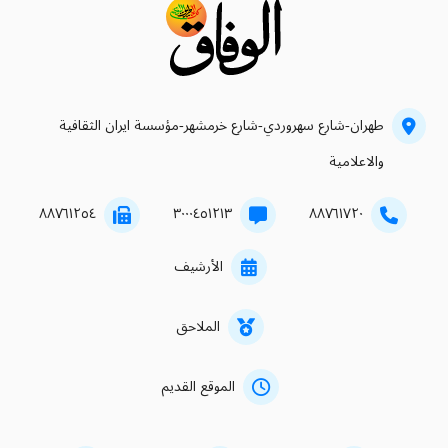
طهران-شارع سهروردي-شارع خرمشهر-مؤسسة ايران الثقافية
والاعلامية
۸۸۷٦۱۲٥٤
۳۰۰۰٤٥۱۲۱۳
۸۸۷٦۱۷۲۰
الأرشيف
الملاحق
الموقع القديم