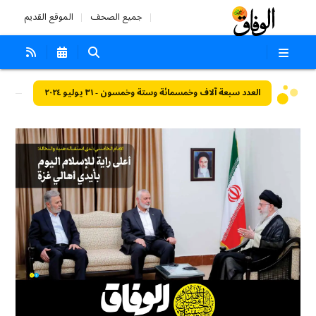
جميع الصحف
الموقع القديم
العدد سبعة آلاف وخمسمائة وستة وخمسون - ٣١ يوليو ٢٠٢٤