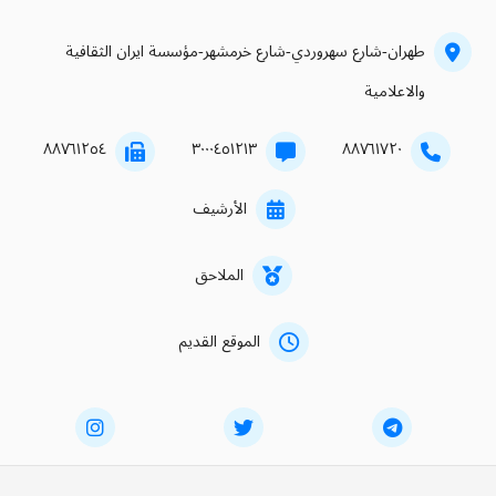
طهران-شارع سهروردي-شارع خرمشهر-مؤسسة ايران الثقافية
والاعلامية
۸۸۷٦۱۲٥٤
۳۰۰۰٤٥۱۲۱۳
۸۸۷٦۱۷۲۰
الأرشيف
الملاحق
الموقع القديم