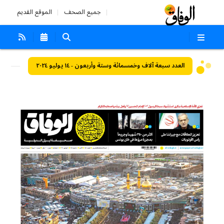
جميع الصحف
الموقع القديم
العدد سبعة آلاف وخمسمائة وستة وأربعون - ١٤ يوليو ٢٠٢٤