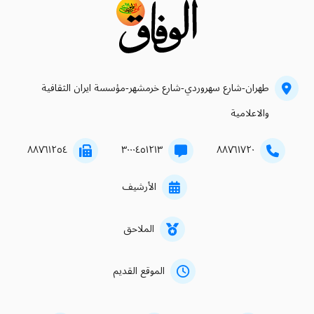
طهران-شارع سهروردي-شارع خرمشهر-مؤسسة ايران الثقافية
والاعلامية
۸۸۷٦۱۲٥٤
۳۰۰۰٤٥۱۲۱۳
۸۸۷٦۱۷۲۰
الأرشيف
الملاحق
الموقع القديم