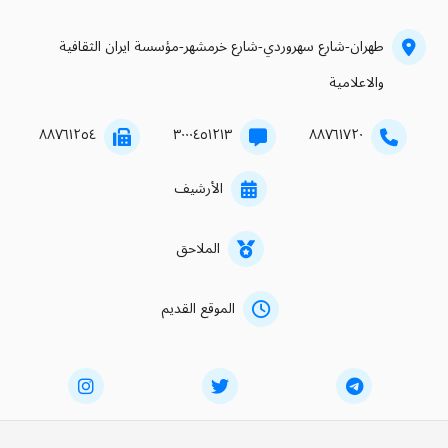
طهران-شارع سهروردي-شارع خرمشهر-مؤسسة ايران الثقافية
والاعلامية
۸۸۷٦۱۲٥٤
۳۰۰۰٤٥۱۲۱۳
۸۸۷٦۱۷۲۰
الأرشيف
الملاحق
الموقع القديم