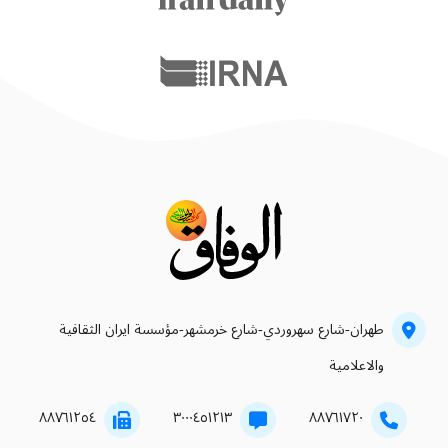
طهران-شارع سهروردي-شارع خرمشهر-مؤسسة ايران الثقافية
والاعلامية
۸۸۷٦۱۲٥٤
۳۰۰۰٤٥۱۲۱۳
۸۸۷٦۱۷۲۰