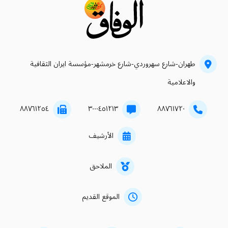
طهران-شارع سهروردي-شارع خرمشهر-مؤسسة ايران الثقافية
والاعلامية
۸۸۷٦۱۲٥٤
۳۰۰۰٤٥۱۲۱۳
۸۸۷٦۱۷۲۰
الأرشيف
الملاحق
الموقع القديم