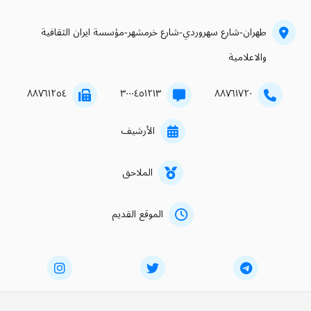
طهران-شارع سهروردي-شارع خرمشهر-مؤسسة ايران الثقافية
والاعلامية
۸۸۷٦۱۲٥٤
۳۰۰۰٤٥۱۲۱۳
۸۸۷٦۱۷۲۰
الأرشيف
الملاحق
الموقع القديم