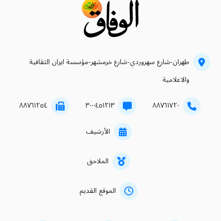
طهران-شارع سهروردي-شارع خرمشهر-مؤسسة ايران الثقافية
والاعلامية
۸۸۷٦۱۲٥٤
۳۰۰۰٤٥۱۲۱۳
۸۸۷٦۱۷۲۰
الأرشيف
الملاحق
الموقع القديم