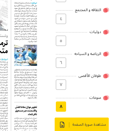
الثقاقه و المجتمع
٤
دولیات
٥
الریاضه و السیاحه
٦
طوفان الأقصى
۷
منوعات
۸
مشاهدة صورة الصفحة