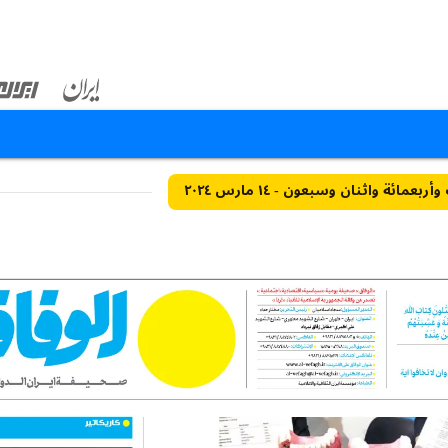
عمائة واثنان وسبعون - ١٤ مارس ٢٠٢٤