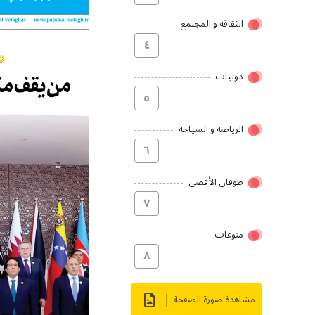
الثقاقه و المجتمع
٤
دولیات
٥
الریاضه و السیاحه
٦
طوفان الأقصى
۷
منوعات
۸
مشاهدة صورة الصفحة