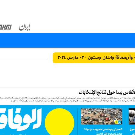
عمائة واثنان وستون - ٠٣ مارس ٢٠٢٤