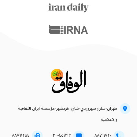
طهران-شارع سهروردي-شارع خرمشهر-مؤسسة ايران الثقافية
والاعلامية
۸۸۷٦۱۲٥٤
۳۰۰۰٤٥۱۲۱۳
۸۸۷٦۱۷۲۰