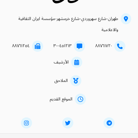
طهران-شارع سهروردي-شارع خرمشهر-مؤسسة ايران الثقافية
والاعلامية
۸۸۷٦۱۲٥٤
۳۰۰۰٤٥۱۲۱۳
۸۸۷٦۱۷۲۰
الأرشيف
الملاحق
الموقع القديم