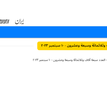
ثمائة وسبعة وعشرون - ١٠ سبتمبر ٢٠٢٣