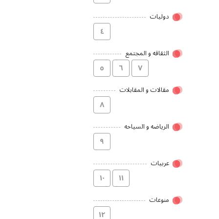
دولیات
٤
الثقاقه و المجتمع
٥
٦
۷
مقالات و المقابلات
۸
الریاضه و السیاحه
۹
عربیات
۱۰
۱۱
منوعات
۱۲