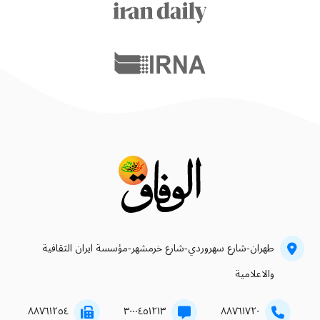
طهران-شارع سهروردي-شارع خرمشهر-مؤسسة ايران الثقافية
والاعلامية
۸۸۷٦۱۲٥٤
۳۰۰۰٤٥۱۲۱۳
۸۸۷٦۱۷۲۰