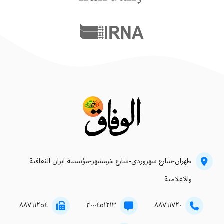
طهران-شارع سهروردي-شارع خرمشهر-مؤسسة ايران الثقافية
والاعلامية
۸۸۷٦۱۲٥٤
۳۰۰۰٤٥۱۲۱۳
۸۸۷٦۱۷۲۰