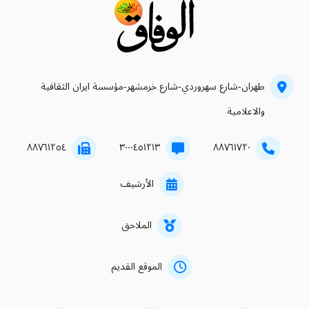
طهران-شارع سهروردي-شارع خرمشهر-مؤسسة ايران الثقافية
والاعلامية
۸۸۷٦۱۲٥٤
۳۰۰۰٤٥۱۲۱۳
۸۸۷٦۱۷۲۰
الأرشيف
الملاحق
الموقع القديم