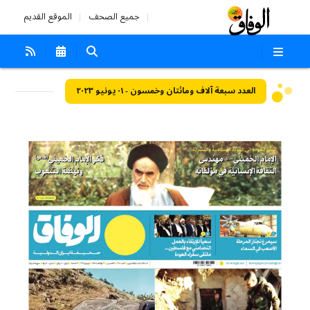
جميع الصحف
الموقع القديم
العدد سبعة آلاف ومائتان وخمسون - ٠١ يونيو ٢٠٢٣