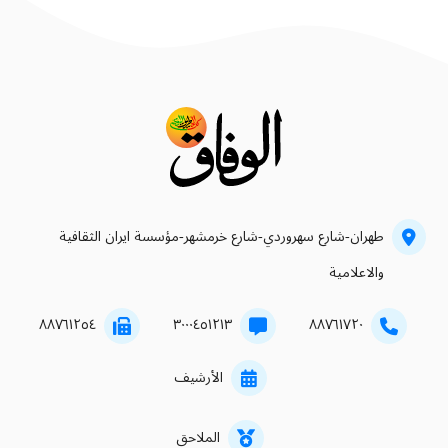
طهران-شارع سهروردي-شارع خرمشهر-مؤسسة ايران الثقافية
والاعلامية
۸۸۷٦۱۲٥٤
۳۰۰۰٤٥۱۲۱۳
۸۸۷٦۱۷۲۰
الأرشيف
الملاحق