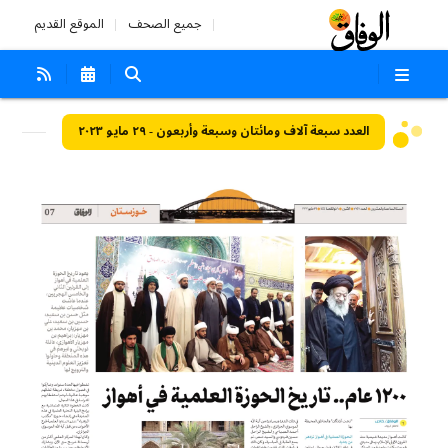
جميع الصحف
الموقع القديم
العدد سبعة آلاف ومائتان وسبعة وأربعون - ٢٩ مايو ٢٠٢٣