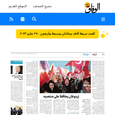
جميع الصحف
الموقع القديم
العدد سبعة آلاف ومائتان وسبعة وأربعون - ٢٩ مايو ٢٠٢٣