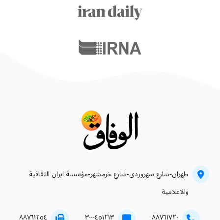
طهران-شارع سهروردي-شارع خرمشهر-مؤسسة ايران الثقافية
والاعلامية
۸۸۷٦۱۲٥٤
۳۰۰۰٤٥۱۲۱۳
۸۸۷٦۱۷۲۰