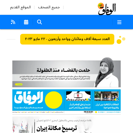
جميع الصحف
الموقع القديم
العدد سبعة آلاف ومائتان وواحد وأربعون - ٢٢ مايو ٢٠٢٣