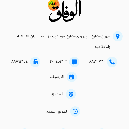
طهران-شارع سهروردي-شارع خرمشهر-مؤسسة ايران الثقافية
والاعلامية
۸۸۷٦۱۲٥٤
۳۰۰۰٤٥۱۲۱۳
۸۸۷٦۱۷۲۰
الأرشيف
الملاحق
الموقع القديم