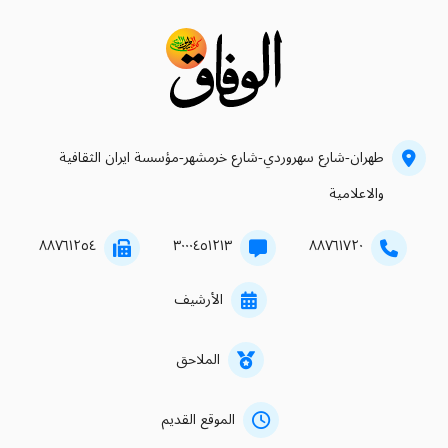
طهران-شارع سهروردي-شارع خرمشهر-مؤسسة ايران الثقافية
والاعلامية
۸۸۷٦۱۲٥٤
۳۰۰۰٤٥۱۲۱۳
۸۸۷٦۱۷۲۰
الأرشيف
الملاحق
الموقع القديم