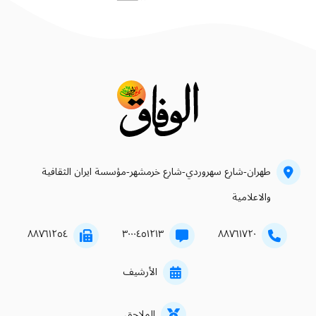
طهران-شارع سهروردي-شارع خرمشهر-مؤسسة ايران الثقافية
والاعلامية
۸۸۷٦۱۲٥٤
۳۰۰۰٤٥۱۲۱۳
۸۸۷٦۱۷۲۰
الأرشيف
الملاحق