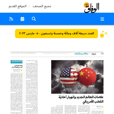
جميع الصحف
الموقع القديم
العدد سبعة آلاف ومائة وخمسة وتسعون - ٠٥ مارس ٢٠٢٣