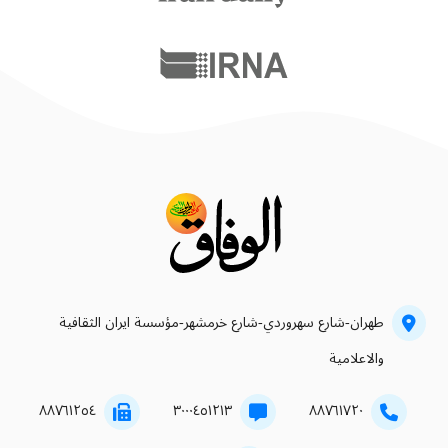
طهران-شارع سهروردي-شارع خرمشهر-مؤسسة ايران الثقافية
والاعلامية
۸۸۷٦۱۲٥٤
۳۰۰۰٤٥۱۲۱۳
۸۸۷٦۱۷۲۰