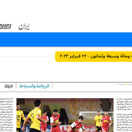
 وسبعة وثمانون - ٢٢ فبراير ٢٠٢٣