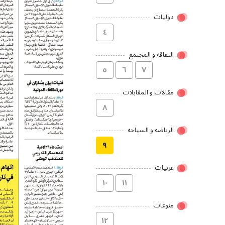
دولیات
٤
الثقاقه و المجتمع
٥
٦
۷
مقالات و المقابلات
۸
الریاضه و السیاحه
۹
عربیات
۱۰
۱۱
منوعات
۱۲