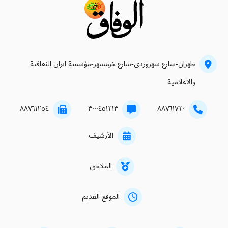
طهران-شارع سهروردي-شارع خرمشهر-مؤسسة ايران الثقافية
والاعلامية
۸۸۷٦۱۲٥٤
۳۰۰۰٤٥۱۲۱۳
۸۸۷٦۱۷۲۰
الأرشيف
الملاحق
الموقع القديم