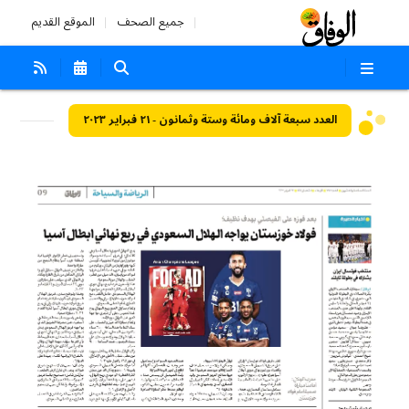
جميع الصحف
الموقع القديم
العدد سبعة آلاف ومائة وستة وثمانون - ٢١ فبراير ٢٠٢٣