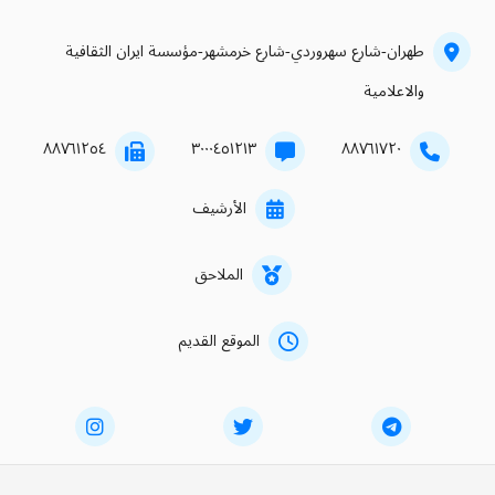
طهران-شارع سهروردي-شارع خرمشهر-مؤسسة ايران الثقافية
والاعلامية
۸۸۷٦۱۲٥٤
۳۰۰۰٤٥۱۲۱۳
۸۸۷٦۱۷۲۰
الأرشيف
الملاحق
الموقع القديم