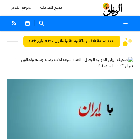
جميع الصحف
الموقع القديم
العدد سبعة آلاف ومائة وستة وثمانون - ٢١ فبراير ٢٠٢٣