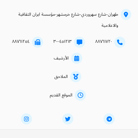
طهران-شارع سهروردي-شارع خرمشهر-مؤسسة ايران الثقافية
والاعلامية
۸۸۷٦۱۲٥٤
۳۰۰۰٤٥۱۲۱۳
۸۸۷٦۱۷۲۰
الأرشيف
الملاحق
الموقع القديم