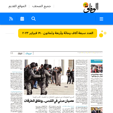
جميع الصحف
الموقع القديم
العدد سبعة آلاف ومائة وأربعة وثمانون - ١٩ فبراير ٢٠٢٣