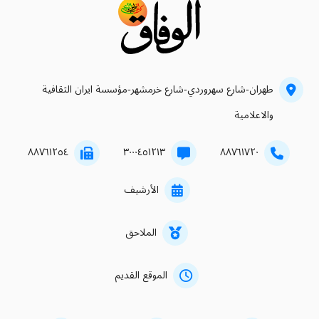
طهران-شارع سهروردي-شارع خرمشهر-مؤسسة ايران الثقافية
والاعلامية
۸۸۷٦۱۲٥٤
۳۰۰۰٤٥۱۲۱۳
۸۸۷٦۱۷۲۰
الأرشيف
الملاحق
الموقع القديم